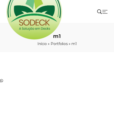
m1
Início
»
Portfolios
»
m1