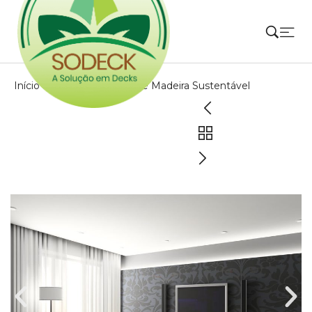
Início
»
Portfolios
»
Deck de Madeira Sustentável