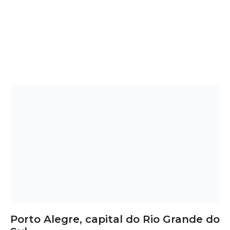
Porto Alegre, capital do Rio Grande do
Sul
Deck de Madeira em Porto Alegre –
RS: Elegância, Conforto e Valorização
do Imóvel
Deseja dar um toque elegante e aconchegante à sua área
externa? O
deck de madeira em Porto Alegre
é a
escolha perfeita para quem busca *beleza natural*,
conforto térmico e valorização do imóvel. Ideal para