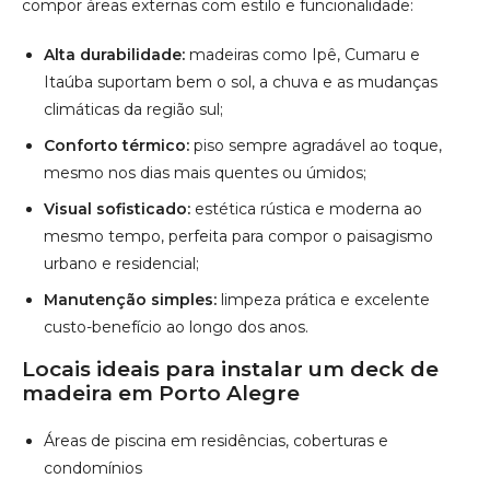
mesmo tempo, perfeita para compor o paisagismo
urbano e residencial;
Manutenção simples:
limpeza prática e excelente
custo-benefício ao longo dos anos.
Locais ideais para instalar um deck de
madeira em Porto Alegre
Áreas de piscina em residências, coberturas e
condomínios
Espaços gourmet e varandas com vista para o Guaíba
Jardins residenciais e áreas verdes em bairros nobres
Restaurantes, cafés e bistrôs em regiões como Cidade
Baixa e Moinhos de Vento
Sítios e casas de campo nas zonas Sul e Norte da
cidade