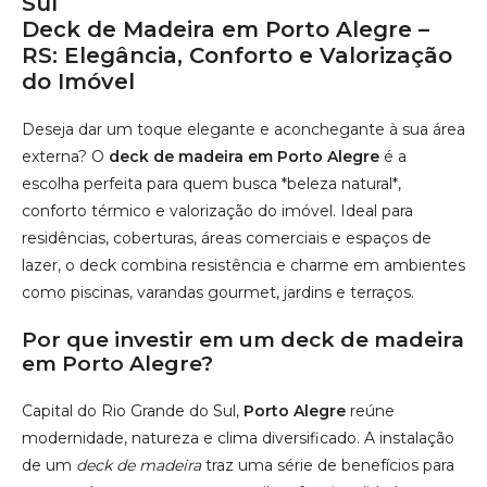
residências, coberturas, áreas comerciais e espaços de
lazer, o deck combina resistência e charme em ambientes
como piscinas, varandas gourmet, jardins e terraços.
Por que investir em um deck de madeira
em Porto Alegre?
Capital do Rio Grande do Sul,
Porto Alegre
reúne
modernidade, natureza e clima diversificado. A instalação
de um
deck de madeira
traz uma série de benefícios para
compor áreas externas com estilo e funcionalidade:
Alta durabilidade:
madeiras como Ipê, Cumaru e
Itaúba suportam bem o sol, a chuva e as mudanças
climáticas da região sul;
Conforto térmico:
piso sempre agradável ao toque,
mesmo nos dias mais quentes ou úmidos;
Visual sofisticado:
estética rústica e moderna ao