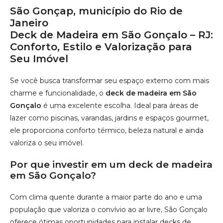
ele proporciona conforto térmico, beleza natural e ainda
valoriza o seu imóvel.
Por que investir em um deck de madeira
em São Gonçalo?
Com clima quente durante a maior parte do ano e uma
população que valoriza o convívio ao ar livre, São Gonçalo
oferece ótimas oportunidades para instalar decks de
madeira em casas, condomínios, comércios e áreas de
lazer. Os principais benefícios são:
Alta durabilidade
: Madeira nobre como Ipê, Cumaru
ou Jatobá é resistente ao sol e à umidade.
Conforto térmico
: Caminhar descalço é mais
agradável, mesmo nos dias mais quentes.
Estética natural
: Um toque de sofisticação que
combina com diferentes estilos de construção.