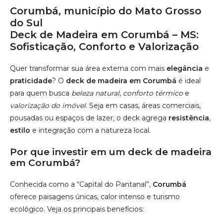
estilo
e integração com a natureza local.
Por que investir em um deck de madeira
em Corumbá?
Conhecida como a “Capital do Pantanal”,
Corumbá
oferece paisagens únicas, calor intenso e turismo
ecológico. Veja os principais benefícios:
Alta durabilidade:
madeiras como Ipê, Cumaru e
Itaúba resistem à umidade, calor e exposição solar
intensa.
Conforto térmico:
superfície sempre agradável ao
toque, mesmo sob o sol do Pantanal.
Estética valorizada:
ideal para integrar paisagismo
rústico
e
natural
aos ambientes.
Manutenção prática:
fácil limpeza e conservação, com
ótimo custo-benefício.