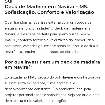
resistência, requinte e praticidade ao dia a dia.
Por que investir em um deck de madeira
em Naviraí?
Localizada no Mato Grosso do Sul,
Naviraí
é conhecida por
sua natureza exuberante, clima agradável e
desenvolvimento constante. É o ambiente ideal para
projetos personalizados e sofisticados. Veja por que o deck
de madeira é tão valorizado na região:
Alta durabilidade:
madeiras nobres como Ipê, Cumaru
e Itaúba resistem ao sol, chuva e variações climáticas.
Conforto térmico:
o deck permanece agradável ao
toque, mesmo nos dias mais quentes.
Visual sofisticado:
harmoniza com a arquitetura
moderna das residências locais.
Manutenção fácil:
limpeza simples com excelente