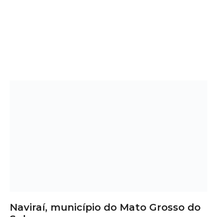
Naviraí, município do Mato Grosso do
Sul
Deck de Madeira em Naviraí – MS:
Sofisticação, Conforto e Valorização
Quer transformar sua área externa com um toque de
elegância e funcionalidade? O
deck de madeira em
Naviraí
é a escolha perfeita para quem busca
beleza
natural
, conforto térmico e valorização do imóvel. Ideal
para casas, varandas gourmet e áreas de lazer, o deck alia