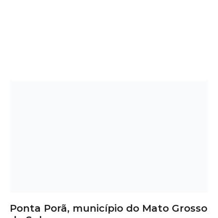
Ponta Porã, município do Mato Grosso
do Sul
Deck de Madeira em Ponta Porã – MS:
Sofisticação, Conforto e Valorização
Quer transformar sua área externa com um toque de
elegância e funcionalidade? O
deck de madeira em
Ponta Porã
é a escolha perfeita para quem busca
beleza
natural
, conforto térmico e valorização do imóvel. Ideal
para casas, varandas gourmet e áreas de lazer, o deck alia