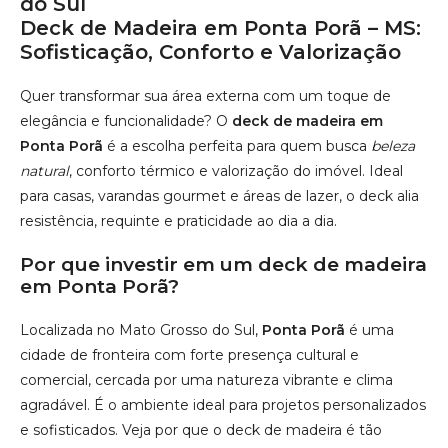
resistência, requinte e praticidade ao dia a dia.
Por que investir em um deck de madeira
em Ponta Porã?
Localizada no Mato Grosso do Sul,
Ponta Porã
é uma
cidade de fronteira com forte presença cultural e
comercial, cercada por uma natureza vibrante e clima
agradável. É o ambiente ideal para projetos personalizados
e sofisticados. Veja por que o deck de madeira é tão
valorizado na região:
Alta durabilidade:
madeiras nobres como Ipê, Cumaru
e Itaúba resistem ao sol, chuva e variações climáticas.
Conforto térmico:
o deck permanece agradável ao
toque, mesmo nos dias mais quentes.
Visual sofisticado:
harmoniza com a arquitetura
moderna das residências locais.