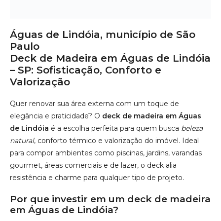
de Lindóia
é a escolha perfeita para quem busca
beleza
natural
, conforto térmico e valorização do imóvel. Ideal
para compor ambientes como piscinas, jardins, varandas
gourmet, áreas comerciais e de lazer, o deck alia
resistência e charme para qualquer tipo de projeto.
Por que investir em um deck de madeira
em Águas de Lindóia?
Localizada no Circuito das Águas Paulista,
Águas de
Lindóia
é famosa pelas águas termais, clima agradável e
forte vocação turística. Veja os principais motivos para
investir nesse tipo de estrutura:
Alta durabilidade:
madeiras como Ipê, Cumaru e
Itaúba resistem ao tempo, umidade e sol intenso.
Conforto térmico:
superfície agradável ao toque,
mesmo nos dias mais quentes.