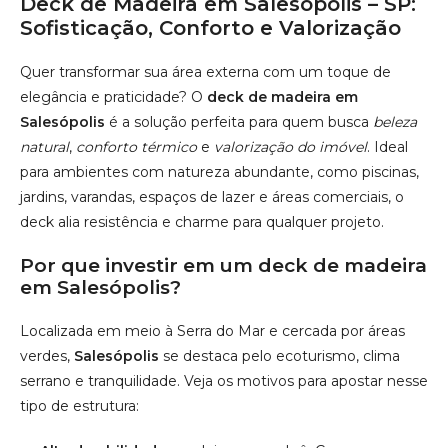
deck alia resistência e charme para qualquer projeto.
Por que investir em um deck de madeira
em Salesópolis?
Localizada em meio à Serra do Mar e cercada por áreas
verdes,
Salesópolis
se destaca pelo ecoturismo, clima
serrano e tranquilidade. Veja os motivos para apostar nesse
tipo de estrutura:
Alta durabilidade
: madeiras como Ipê, Cumaru e
Itaúba resistem ao tempo, à umidade e ao sol.
Conforto térmico
: piso agradável ao toque, mesmo
sob sol intenso.
Estética valorizada
: combina com o estilo rústico e
natural das propriedades locais.
Manutenção simples
: fácil conservação com ótimo
custo-benefício.