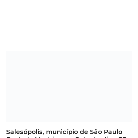
Salesópolis, município de São Paulo
Deck de Madeira em Salesópolis – SP:
Sofisticação, Conforto e Valorização
Quer transformar sua área externa com um toque de
elegância e praticidade? O
deck de madeira em
Salesópolis
é a solução perfeita para quem busca
beleza
natural
,
conforto térmico
e
valorização do imóvel
. Ideal
para ambientes com natureza abundante, como piscinas,
jardins, varandas, espaços de lazer e áreas comerciais, o