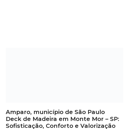
Amparo, município de São Paulo
Deck de Madeira em Monte Mor – SP:
Sofisticação, Conforto e Valorização
Quer renovar sua área externa com um toque de
elegância e praticidade? O
deck de madeira em Monte
Mor
é a escolha certa para quem busca
beleza natural
,
conforto térmico e valorização do imóvel. Ideal para
compor ambientes como piscinas, jardins, varandas
gourmet, áreas comerciais e de lazer, o deck alia