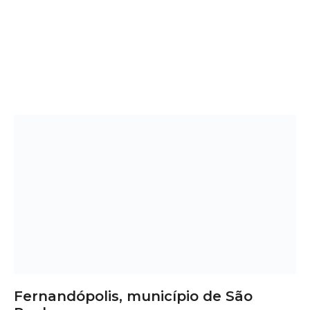
Fernandópolis, município de São
Paulo
Fernandópolis: Estilo, Conforto e
Funcionalidade com Deck de Madeira
Se você deseja transformar sua área externa com
elegância, praticidade e valorização, o
deck de madeira
em Fernandópolis
é uma excelente escolha. Ideal para
varandas, jardins, piscinas, coberturas e espaços
comerciais, o deck une o charme da madeira com o