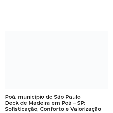
Poá, município de São Paulo
Deck de Madeira em Poá – SP:
Sofisticação, Conforto e Valorização
Quer renovar sua área externa com um toque de
elegância e praticidade? O
deck de madeira em Poá
é a
escolha certa para quem busca
beleza natural
,
conforto
térmico
e
valorização do imóvel
. Ideal para ambientes
como piscinas, jardins, varandas gourmet, áreas comerciais
e de lazer, o deck alia resistência e charme para qualquer
tipo de projeto.