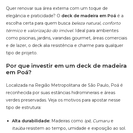
Por que investir em um deck de madeira
em Poá?
Localizada na Região Metropolitana de São Paulo, Poá é
reconhecida por suas estâncias hidrominerais e áreas
verdes preservadas. Veja os motivos para apostar nesse
tipo de estrutura:
Alta durabilidade:
Madeiras como
Ipê, Cumaru
e
Itaúba
resistem ao tempo, umidade e exposição ao sol.
Conforto térmico:
Superfície sempre agradável ao
toque, mesmo em dias quentes.
Estética valorizada:
Ideal para paisagismo com toque
rústico e elegante.
Manutenção simples:
Fácil limpeza e conservação
com excelente custo-benefício.
Locais ideais para instalação de deck de